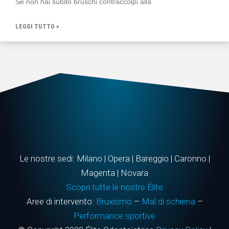
Se non hai subito bruschi contraccolpi alla
LEGGI TUTTO »
Le nostre sedi: Milano | Opera | Bareggio | Caronno |
Magenta | Novara
Scopri tutte le nostre Élite
Aree di intervento:
Bruxismo
–
Mal di schiena
–
Performance sportive